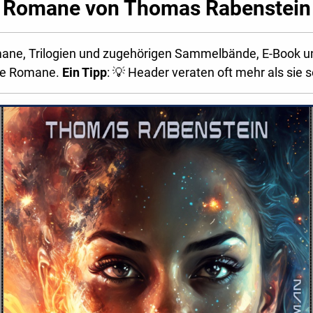
Romane von Thomas Rabenstein
romane, Trilogien und zugehörigen Sammelbände, E-Book un
de Romane.
Ein Tipp
: 💡 Header veraten oft mehr als sie s