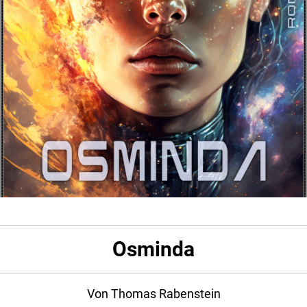
Osminda
Von Thomas Rabenstein